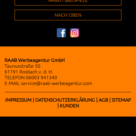
ARBEITSBEISPIELE
NACH OBEN
RAAB Werbeagentur GmbH
Taunusstraße 50
61191 Rosbach v. d. H.
TELEFON
06003 941340
E-MAIL
service@raab-werbeagentur.com
IMPRESSUM
|
DATENSCHUTZERKLÄRUNG
|
AGB
|
SITEMAP
|
KUNDEN