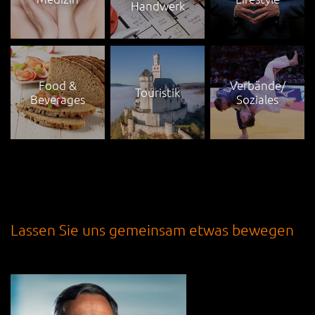
Handwerk
Food &
Verbände/
Touristik
Beverages
Soziales
Lassen Sie uns gemeinsam etwas bewegen