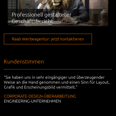
Professionell gestalteter
Geschäftsbericht
B
Raab Werbeagentur: jetzt kontaktieren
Kundenstimmen
es
"Sie haben uns in sehr eingängiger und überzeugender
"B
Weise an die Hand genommen und einen Sinn für Layout,
u
Grafik und Erscheinungsbild vermittelt."
de
CORPORATE-DESIGN-ÜBERARBEITUNG
W
ENGINEERING-UNTERNEHMEN
G