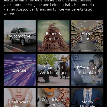
Aufgabe hat ihren eigenen Reiz und genießt unsere
vollkommene Hingabe und Leidenschaft. Hier nur ein
kleiner Auszug der Branchen für die wir bereits tätig
waren …
Bauen &
Einzel-
Automotive
Einrichten
handel
Finanzen &
IT/Technische
Energie
Versicherungen
Produkte
Dienstleistung
Healthcare/
Mode/
&
Medizin
Lifestyle